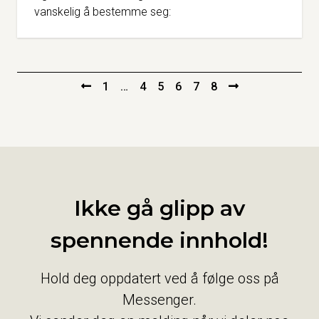
og sier litt mer alvorlig at det overhode ikke var
vanskelig å bestemme seg:
1
…
4
5
6
7
8
Ikke gå glipp av
spennende innhold!
Hold deg oppdatert ved å følge oss på
Messenger.