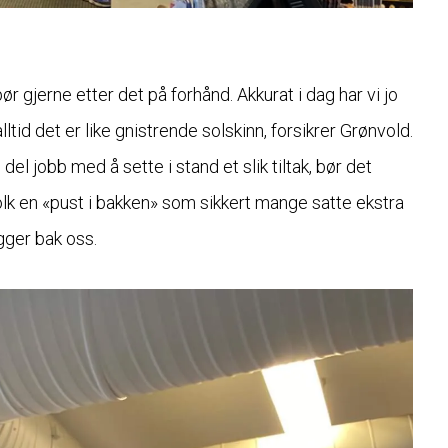
ør gjerne etter det på forhånd. Akkurat i dag har vi jo
ltid det er like gnistrende solskinn, forsikrer Grønvold.
l jobb med å sette i stand et slik tiltak, bør det
folk en «pust i bakken» som sikkert mange satte ekstra
gger bak oss.