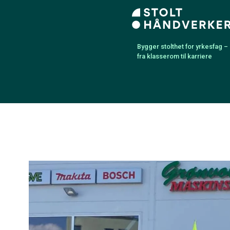
Bygger stolthet for yrkesfag –
fra klasserom til karriere