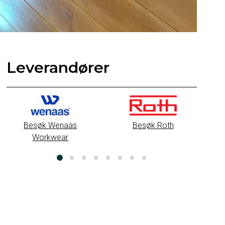
Leverandører
B
Besøk Roth
Besøk Glasopor