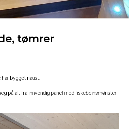
de, tømrer
Besøk Wenaas
har bygget naust.
Workwear
e seg på alt fra innvendig panel med fiskebeinsmønster